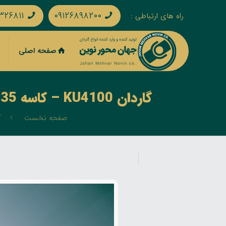
۳۲۶۸۱۱
۰۹۱۲۶۸۹۸۲۰۰
راه های ارتباطی :
صفحه اصلی
گاردان KU4100 – کاسه 35×106 یکسر 6 خاری داخل 45 یکسر 6 خاری استاندارد – لوله 3 گوش
صفحه نخست
گار