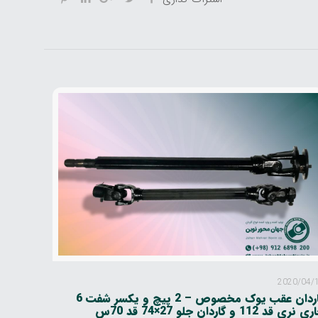
2020/04/
گاردان عقب یوک مخصوص – 2 پیچ و یکسر شفت 6
 نری قد 112 و گاردان جلو 27×74 قد 70س