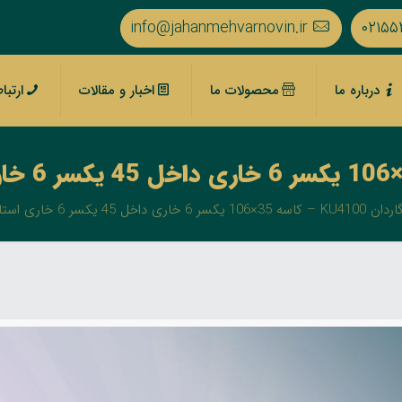
info@jahanmehvarnovin.ir
۰۲۱۵۵
درباره ما
محصولات ما
اخبار و مقالات
ارتبا
دان KU4100 – کاسه 35×106 یکسر 6 خاری داخل 45 یکسر 6 خاری استاندارد – لوله 3 گوش