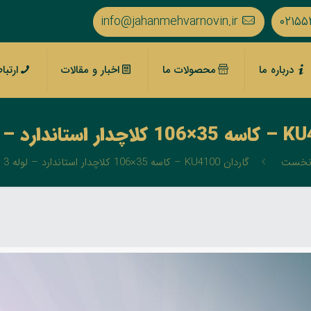
info@jahanmehvarnovin.ir
۰۲۱۵۵
درباره ما
محصولات ما
اخبار و مقالات
ارتبا
نخست
گاردان KU4100 – کاسه 35×106 کلاچدار استاندارد – لوله 3 گوش