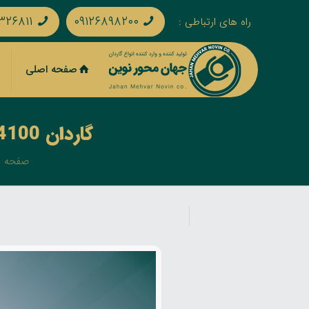
۳۲۶۸۱۱
۰۹۱۲۶۸۹۸۲۰۰
راه های ارتباطی :
صفحه اصلی
گاردان KU4100 – کاسه 35×106 کلاچدار استاندارد – لوله 3 گوش
صفحه 