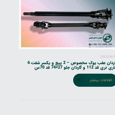
2020/04/
گاردان عقب یوک مخصوص – 2 پیچ و یکسر شفت 6
 نری قد 112 و گاردان جلو 27×74 قد 70س
اطلاعات بیشتر