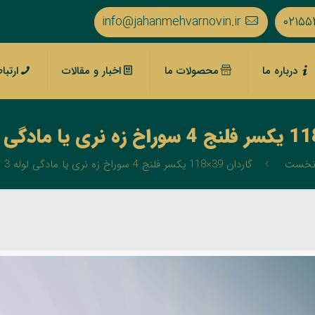
info@jahanmehvarnovin.ir
۰۲۱۵۵
درباره ما
محصولات ما
اخبار و مقالات
ارتبا
نخست
گاردان 39×118 یکسر فلنج 4 سوراخ زه نری یا مادگی لوله 3 گوش