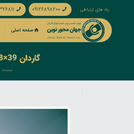
۳۲۶۸۱۱
۰۹۱۲۶۸۹۸۲۰۰
راه های ارتباطی :
صفحه اصلی
گاردان 39×118 یکسر فلنج 4 سوراخ زه نری یا مادگی لوله 3 گوش
صفحه 