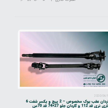
2020/04/
گاردان عقب یوک مخصوص – 2 پیچ و یکسر شفت 6
 نری قد 112 و گاردان جلو 27×74 قد 70س