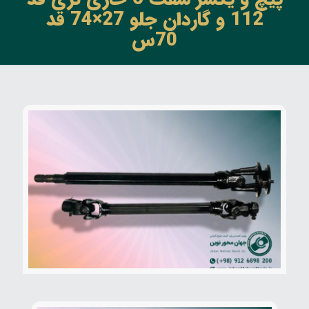
112 و گاردان جلو 27×74 قد
70س