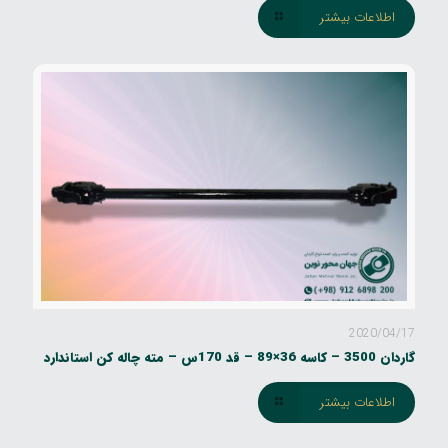
اطلاعات بیشتر
2020/04/17
گاردان 3500 – کاسه 36×89 – قد 170س – مته چاله کن استاندارد
اطلاعات بیشتر