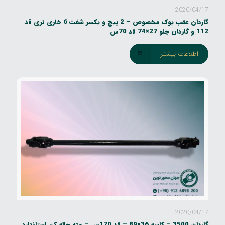
2020/04/17
گاردان عقب یوک مخصوص – 2 پیچ و یکسر شفت 6 خاری نری قد
112 و گاردان جلو 27×74 قد 70س
اطلاعات بیشتر
2020/04/17
گاردان 3500 – کاسه 36×89 – قد 170س – مته چاله کن استاندارد