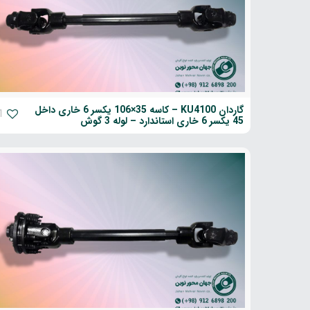
گاردان KU4100 – کاسه 35×106 یکسر 6 خاری داخل
1
45 یکسر 6 خاری استاندارد – لوله 3 گوش