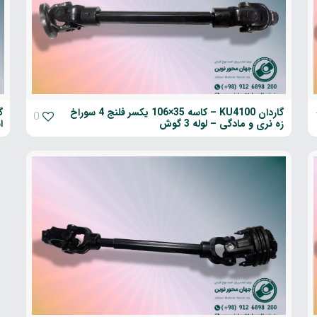
گاردان KU4100 – کاسه 35×106 یکسر فلنج 4 سوراخ
0
زه نری و مادگی – لوله 3 گوش
ا