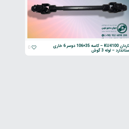
گاردان KU4100 – کاسه 35×106 دوسر 6 خاری
0
ستاندارد – لوله 3 گوش