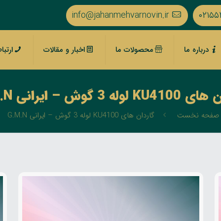
info@jahanmehvarnovin.ir
۰۲۱۵۵
درباره ما
محصولات ما
اخبار و مقالات
ارتبا
 لوله 3 گوش – ایرانی G.M.N
صفحه نخست
گاردان های KU4100 لوله 3 گوش – ایرانی G.M.N