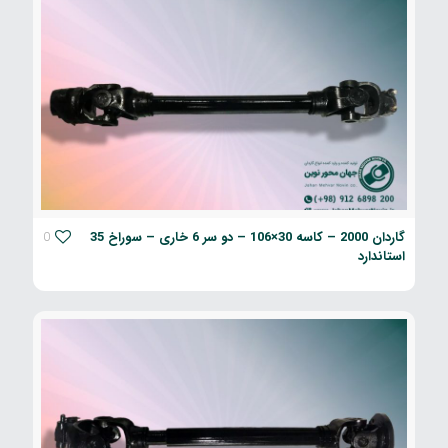
گاردان 2000 – کاسه 30×106 – دو سر 6 خاری – سوراخ 35
0
استاندارد