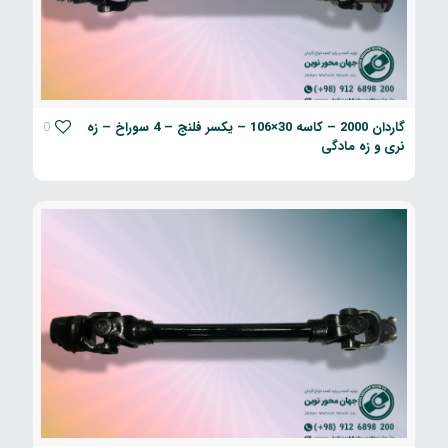
گاردان 2000 – کاسه 30×106 – یکسر فلنج – 4 سوراخ – زه
0
نری و زه مادگی